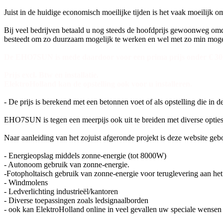
Juist in de huidige economisch moeilijke tijden is het vaak moeilijk 
Bij veel bedrijven betaald u nog steeds de hoofdprijs gewoonweg omd
besteedt om zo duurzaam mogelijk te werken en wel met zo min moge
De EHO7SUN is mede daardoor voor een prima prijs onder € 3000
Prijs excl. Btw en installatie.
ElektroHolland kan de opstelling ook voor u installeren.
- De prijs is berekend met een betonnen voet of als opstelling die in d
EHO7SUN is tegen een meerpijs ook uit te breiden met diverse optie
Naar aanleiding van het zojuist afgeronde projekt is deze website geb
- Energieopslag middels zonne-energie (tot 8000W)
- Autonoom gebruik van zonne-energie.
-Fotopholtaisch gebruik van zonne-energie voor teruglevering aan het
- Windmolens
- Ledverlichting industrieël/kantoren
- Diverse toepassingen zoals ledsignaalborden
- ook kan ElektroHolland online in veel gevallen uw speciale wensen